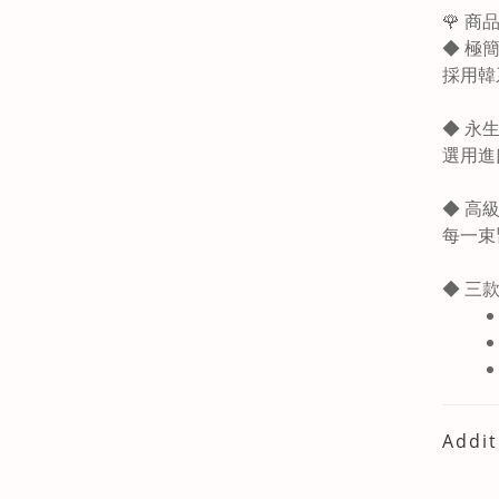
🌹 商
◆ 極簡
採用韓
◆ 永生
選用進
◆ 高
每一束
◆ 三
Addit