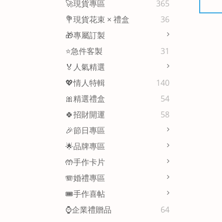
🚀現貨專區
365
💐現貨花束 × 禮盒
36
🎁專屬訂製
⭐急件客製
31
🏅人氣精選
💖情人特輯
140
🎀精選禮盒
54
🍀招財開運
58
🎉節日專區
🌟品牌專區
🤲手作卡片
🪗婚禮專區
🎟️手作喜帖
⌚企業禮贈品
64