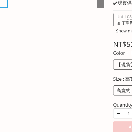
✔️現貨
Until
08
🎀 下單
Show m
NT$5
Color
:
【現貨
Size
: 高
高寬約 3
Quantit
A