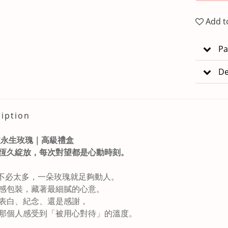
Add t
Pa
De
iption
單支永生玫瑰｜高級禮盒
恆久綻放，每次對望都是心動時刻。
不必太多，一朵玫瑰就足夠動人。
感包裝，藏著最細膩的心意。
表白、紀念、還是感謝，
那個人感受到「被用心對待」的溫度。