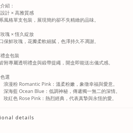
品介紹：
設計 × 高雅質感
系風格單支包裝，展現簡約卻不失精緻的品味。
玫瑰 × 恆久綻放
口保鮮玫瑰，花瓣柔軟細膩，色澤持久不凋謝。
級禮盒包裝
皆附專屬透明禮盒與緞帶提繩，開盒即能送出儀式感。
款色選
浪漫粉 Romantic Pink：溫柔粉嫩，象徵幸福與愛意。
深海藍 Ocean Blue：低調神秘，傳遞獨一無二的深情。
玫紅色 Rose Pink：熱烈經典，代表真摯與永恆的愛。
ional details