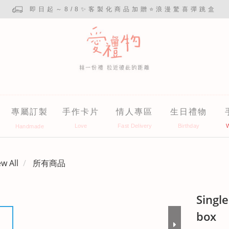
即日起～8/8✨客製化商品加贈⭐浪漫驚喜彈跳盒
專屬訂製
手作卡片
情人專區
生日禮物
ew All
所有商品
Singl
box