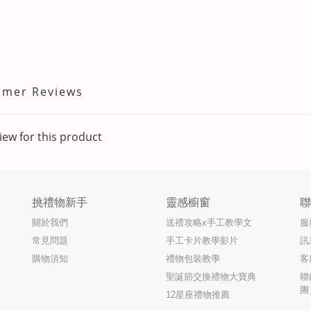
omer Reviews
iew for this product
挑禮物新手
靈感櫥窗
關於我們
送禮攻略x手工教學文
服
常見問題
手工卡片教學影片
訊
購物須知
禮物包裝教學
客
聖誕節交換禮物大寶典
聯
團
12星座禮物推薦