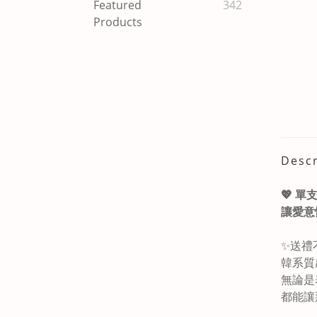
Featured
342
Products
Descr
💖 
讓愛意
✨送禮
韓系質
無論是
都能讓