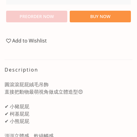
PREORDER NOW
BUY NOW
Add to Wishlist
Description
圓滾滾屁屁絨毛吊飾
直接把動物最萌視角做成立體造型😍
✔ 小豬屁屁
✔ 柯基屁屁
✔ 小熊屁屁
澎澎立體感，軟綿觸感，