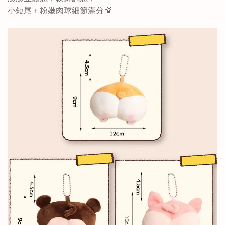
小短尾＋粉嫩肉球細節滿分💯