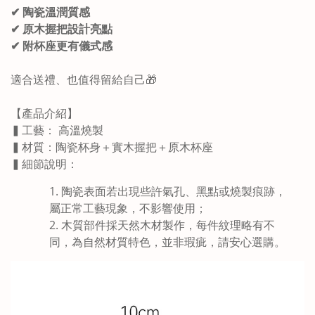
✔ 陶瓷溫潤質感
✔ 原木握把設計亮點
✔ 附杯座更有儀式感
適合送禮、也值得留給自己
🎁
【產品介紹】
▍工藝： 高溫燒製
▍材質：陶瓷杯身＋實木握把＋原木杯座
▍細節說明：
陶瓷表面若出現些許氣孔、黑點或燒製痕跡，
屬正常工藝現象，不影響使用；
木質部件採天然木材製作，每件紋理略有不
同，為自然材質特色，並非瑕疵，請安心選購。