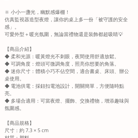
🔆 小小一盞光，幽默感爆棚！
仿真監視器造型夜燈，讓你的桌上多一份「被守護的安全
感」。
可愛外型＋暖光氛圍，無論當禮物還是裝飾都超吸睛💡
【
商品介紹
】
◆ 柔和光源：暖黃燈光不刺眼，夜間使用舒適放鬆。
◆ 可調角度：燈頭可微調角度，照亮你想要的角落。
◆ 迷你尺寸：體積小巧不佔空間，適合書桌、床頭、辦公
桌使用。
◆ 電池供電：採鈕扣電池設計，開關簡單，方便隨時點
亮。
◆ 多場合適用：可當夜燈、擺飾、交換禮物，增添趣味與
氛圍感。
【
商品規格
】
尺寸：約 7.3 × 5 cm
材質：塑料