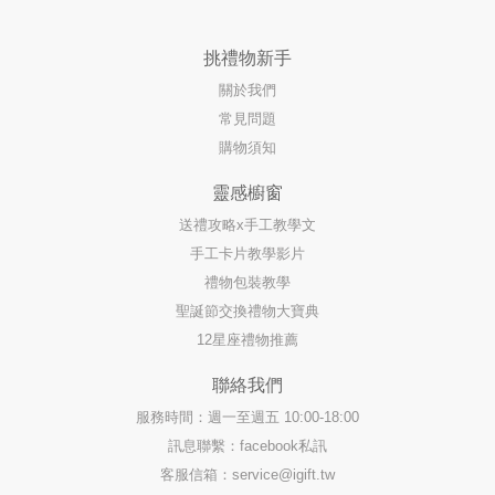
挑禮物新手
關於我們
常見問題
購物須知
靈感櫥窗
送禮攻略x手工教學文
手工卡片教學影片
禮物包裝教學
聖誕節交換禮物大寶典
12星座禮物推薦
聯絡我們
服務時間：週一至週五 10:00-18:00
訊息聯繫：facebook私訊
客服信箱：
service@igift.tw