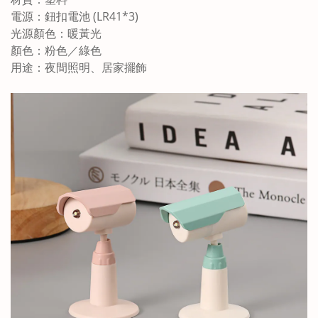
電源：鈕扣電池
(
LR41*3
)
光源顏色：暖黃光
顏色：粉色／綠色
用途：夜間照明、居家擺飾