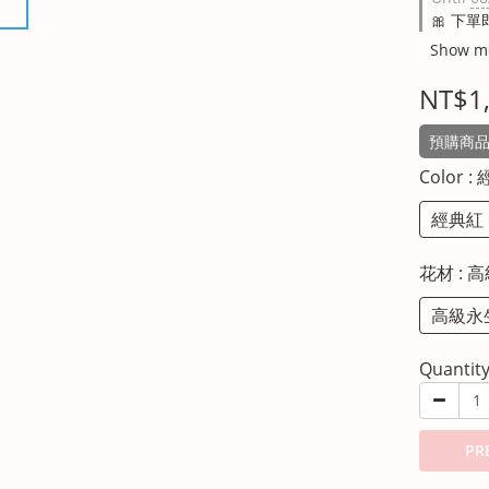
🎀 下單
Show m
NT$1
預購商品約
Color
:
經典紅
花材
: 
高級永
Quantit
PR