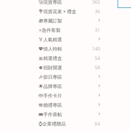
🚀現貨專區
365
💐現貨花束 × 禮盒
36
🎁專屬訂製
⭐急件客製
31
🏅人氣精選
💖情人特輯
140
🎀精選禮盒
54
🍀招財開運
58
🎉節日專區
🌟品牌專區
🤲手作卡片
🪗婚禮專區
🎟️手作喜帖
⌚企業禮贈品
64