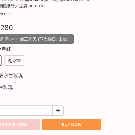
即贈紙袋／提袋 on order
ore
,280
需 7-14 個工作天 (不含假日) 出貨。
 經典紅
湖水藍
高級永生玫瑰
生玫瑰
y
EORDER NOW
BUY NOW