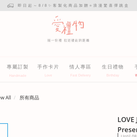
即日起～8/8✨客製化商品加贈⭐浪漫驚喜彈跳盒
專屬訂製
手作卡片
情人專區
生日禮物
ew All
所有商品
LOVE 
Prese
Until
08