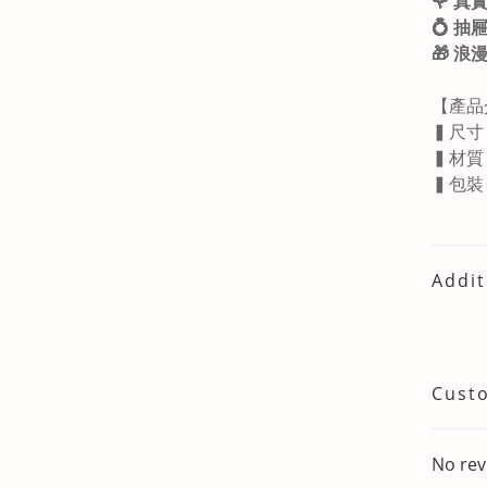
🌹 
💍 
🎁 
【產品
▍尺寸：長
▍材質
▍包裝
Addit
Cust
No rev