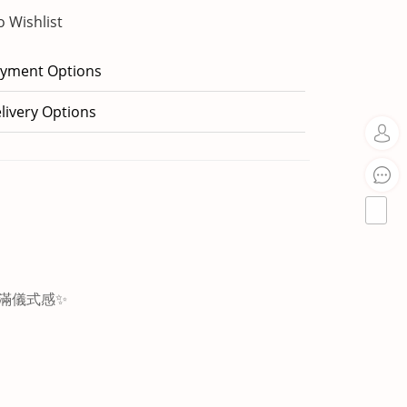
o Wishlist
yment Options
livery Options
滿儀式感✨