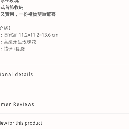
真實永生玫瑰
抽屜式首飾收納
浪漫又實用，一份禮物雙重驚喜
介紹】
寬高 11.2×11.2×13.6 cm
：高級永生玫瑰花
：禮盒+提袋
ional details
omer Reviews
iew for this product