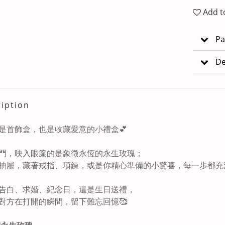
Add t
Pa
De
iption
是首飾盒，也是收藏愛意的小禮盒💕
門，映入眼簾的是象徵永恆的永生玫瑰；
抽屜，藏著戒指、項鍊，或是你精心準備的小驚喜，每一步都充
告白、求婚、紀念日，還是生日送禮，
對方在打開的瞬間，留下難忘回憶🥰