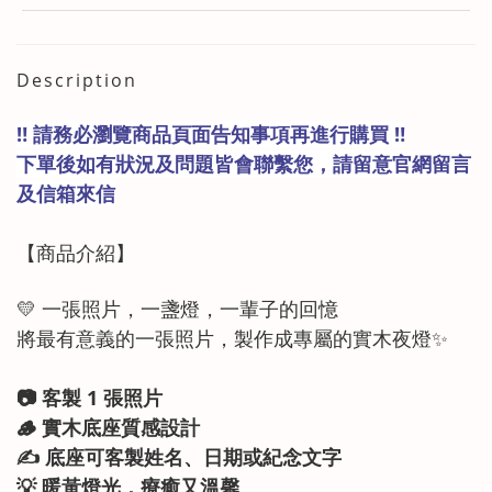
Description
‼️ 請務必瀏覽商品頁面告知事項再進行購買 ‼️
下單後如有狀況及問題皆會聯繫您，請留意官網留言
及信箱來信
【商品
介紹
】
💛 一張照片，一盞燈，一輩子的回憶
將最有意義的一張照片，製作成專屬的實木夜燈✨
📷 客製 1 張照片
🪵 實木底座質感設計
✍️ 底座可客製姓名、日期或紀念文字
💡 暖黃燈光，療癒又溫馨