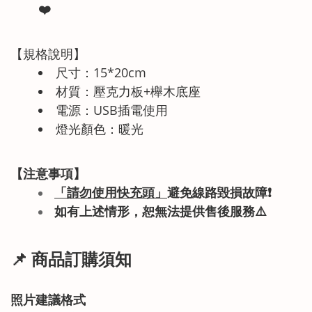
❤️
【規格說明】
尺寸：15*20cm
材質：壓克力板+櫸木底座
電源：USB插電使用
燈光顏色：暖光
【注意事項】
「請勿使用快充頭」
避免線路毀損故障
❗
如有上述情形
，恕無法提供售後服務
⚠️
📌 商品訂購須知
照片建議格式