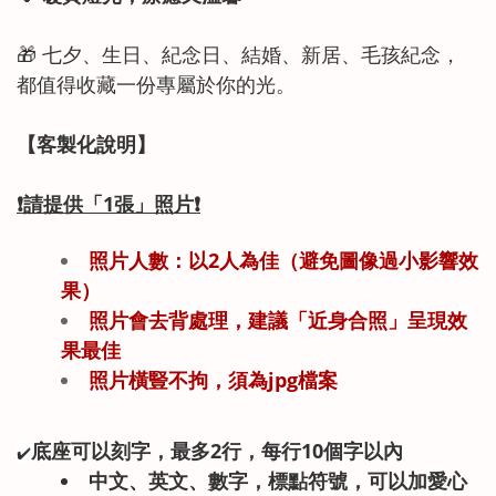
🎁 七夕、生日、紀念日、結婚、新居、毛孩紀念，
都值得收藏一份專屬於你的光。
【客製化說明】
❗
請提供「1
張」
照片
❗
照片人數：以2人為佳（避免圖像過小影響效
果）
照片會去背處理，建議「近身合照」呈現效
果最佳
照片橫豎不拘，須為jpg檔案
底座可以刻字，最多2行，每行10個字以內
✔️
中文、英文、數字，標點符號，可以加愛心