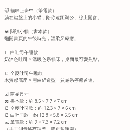
🐱 貓咪上班中（筆電款）
躺在鍵盤上的小貓，陪你遠距辦公、線上開會。
📖 閱讀小貓（書本款）
翻開書頁的午後時光，溫柔又療癒。
🍞 白吐司午睡款
奶油色吐司 × 溫暖色系貓咪，桌面最可愛焦點。
🍞 全麥吐司午睡款
木質感底座 × 黑白貓造型，質感系療癒首選。
📐 商品尺寸
📖 書本款：約 8.5 × 7.7 × 7 cm
🍞 全麥吐司款：約 12.3 × 7 × 6 cm
🍞 白吐司款：約 12.8 × 5.8 × 5.5 cm
💻 筆電款：約 9 × 7.3 × 7.2 cm
（手工測量略有誤差，屬正常範圍）