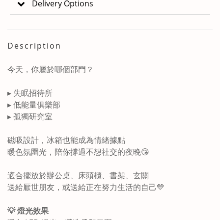
Delivery Options
Description
今天，你屬於哪個部門？
▸ 失眠招待所
▸ 低能量俱樂部
▸ 孤獨研究室
磁吸設計，冰箱也能成為情緒據點
暖色氛圍光，陪你撐過不想社交的夜晚😘
適合擺放於辦公桌、床頭櫃、書架、玄關
送給厭世朋友，或送給正在努力生活的自己💛
💡 燈光效果