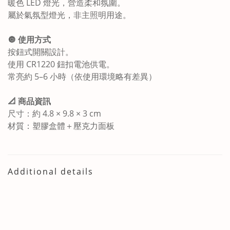
暖色 LED 燈光，營造柔和氛圍。
屬於氣氛型燈光，非主照明用途。
🔘 使用方式
按鈕式開關設計。
使用 CR1220 鈕扣電池供電。
常亮約 5–6 小時（依使用環境略有差異）
📐 商品資訊
尺寸：約 4.8 × 9.8 × 3 cm
材質：塑膠盒體＋壓克力面板
Additional details