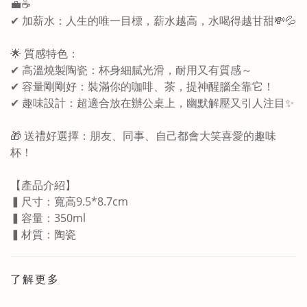
💼☕
✔ 加薪水：人生的唯一目標，薪水越高，水喝得越甘甜💸💦
🌟 質感特色：
✔ 高溫燒製陶瓷：杯身細膩光滑，耐用又有質感～
✔ 容量剛剛好：裝滿你的咖啡、茶，提神醒腦全靠它！
✔ 趣味設計：超適合放在辦公桌上，幽默解壓又引人注目✨
🎁 送禮好選擇：朋友、同事、自己都會大笑喜愛的趣味
杯！
【產品介紹】
▍尺寸：寬高9.5*8.7cm
▍容量：350ml
▍材質：陶瓷
了解更多