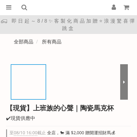
即日起～8/8✨客製化商品加贈⭐浪漫驚喜彈
跳盒
全部商品
所有商品
【現貨】上班族的心聲｜陶瓷馬克杯
✔️現貨供應中
至
08/10 16:00
截止
全店，🐎 滿 $2,000 贈開運招財馬💰