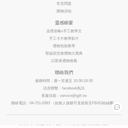
常見問題
購物須知
靈感櫥窗
送禮攻略x手工教學文
手工卡片教學影片
禮物包裝教學
聖誕節交換禮物大寶典
12星座禮物推薦
聯絡我們
服務時間：週一至週五 10:00-18:00
訊息聯繫：facebook私訊
客服信箱：
service@igift.tw
聯絡電話：04-751-0383 （如無人接聽可直接留言FB/IG粉絲團）
2023 © IGIFT CO. LTD. ALL RIGHTS RESERVED.