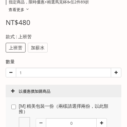
指定商品，限時優惠⚡精選馬克杯☕任2件89折
查看更多
NT$480
款式
: 上班苦
上班苦
加薪水
數量
以優惠價加購商品
[M] 精美包裝一份（兩樣請選擇兩份，以此類
推）