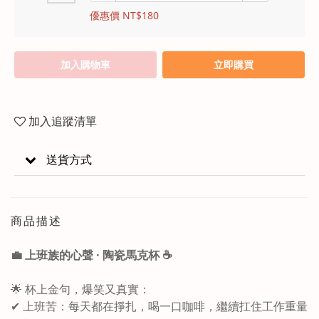
優惠價 NT$180
加入購物車
立即購買
加入追蹤清單
送貨方式
商品描述
💼 上班族的心聲 · 陶瓷馬克杯 ☕️
🌟 杯上金句，爆笑又真實：
✔ 上班苦：每天都在掙扎，喝一口咖啡，繼續扛住工作重量