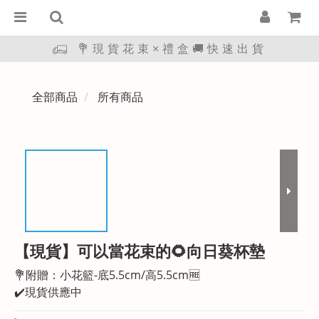
💐現貨花束×禮盒🚚快速出貨
全部商品
所有商品
【現貨】可以當花束的🌻向日葵杯墊
💐附贈：小花籃-底5.5cm/高5.5cm🆓
✔️現貨供應中