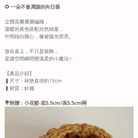
🌻 一朵不會凋謝的向日葵
立體花瓣層層編織，
溫暖的黃色搭配自然綠葉，
中間純白圓心，像被陽光照亮。
放在桌上，不只是裝飾，
是讓空間瞬間變溫柔的小魔法✨
【產品介紹】
▍尺寸：杯墊直徑約15cm
▍材質：針織
💐附贈：小花籃-底5.5cm/高5.5cm🆓