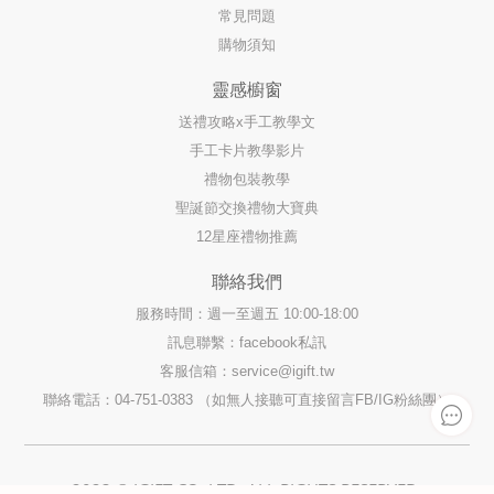
常見問題
購物須知
靈感櫥窗
送禮攻略x手工教學文
手工卡片教學影片
禮物包裝教學
聖誕節交換禮物大寶典
12星座禮物推薦
聯絡我們
服務時間：週一至週五 10:00-18:00
訊息聯繫：facebook私訊
客服信箱：
service@igift.tw
聯絡電話：04-751-0383 （如無人接聽可直接留言FB/IG粉絲團）
2023 © IGIFT CO. LTD. ALL RIGHTS RESERVED.