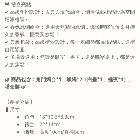
🌟 禮盒亮點：
✔ 高級角門設計：古典與現代融合，燭台像藝術品般為空間
增添格調～
✔ 香氛蠟燭組合：選用天然精油蠟燭，燃燒時釋放溫柔且持
久的香氣，愜意又放鬆！
✔ 典雅包裝：高級禮盒設計，每一處細節都展現品味，送禮
自用皆宜。
✔ 多場景適用：無論是臥室、書房，還是晚宴桌上，都是迷
人的焦點！
🌿 商品包含：角門燭台*1、蠟燭*2
（白晝*1、極夜*1）、
禮盒裝
🌿
【產品介紹】
▍尺寸：
角門：18*10.3*8.3cm
禮盒：22*14cm
蠟燭：高度10cm/直徑5cm