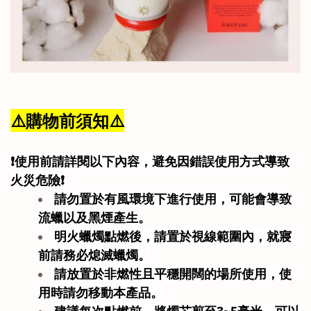
⚠️
購物前須知
⚠️
❗
使用前請詳閱以下內容，避免因錯誤使用方式
導致
火災危險
❗
請勿置於有風環境下進行使用，可能會導致
流蠟以及
黑煙產生。
明火蠟燭點燃後，請置於視線範圍內，就寢
前請務必熄滅
蠟燭。
請放置於非燃性且平穩開闊的場所使用，使
用時請勿移動
本產品。
建議每次點燃前，將燭芯剪至3~5毫米，可以