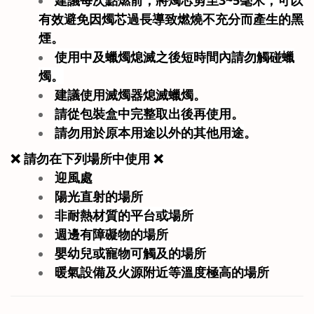
有效避
免因燭芯過長導致燃燒不充分而產生的黑
煙
。
使用中及蠟燭熄滅之後短時間內請勿觸碰蠟
燭。
建議使用滅燭器熄滅蠟燭。
請從包裝盒中完整取出後再使用
。
請勿用於原本用途以外的其他用途
。
❌ 請勿在下列場所中使用 ❌
迎風處
陽光
直射的場所
非耐熱材質的平台或場所
週邊有障
礙物的場所
嬰幼兒或寵物可觸及的場所
暖氣設備及火源附近等溫度極高的場所