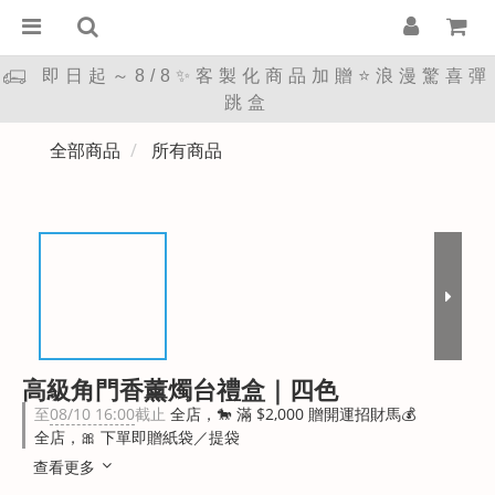
即日起～8/8✨客製化商品加贈⭐浪漫驚喜彈
跳盒
全部商品
所有商品
高級角門香薰燭台禮盒｜四色
至
08/10 16:00
截止
全店，🐎 滿 $2,000 贈開運招財馬💰
全店，🎀 下單即贈紙袋／提袋
查看更多