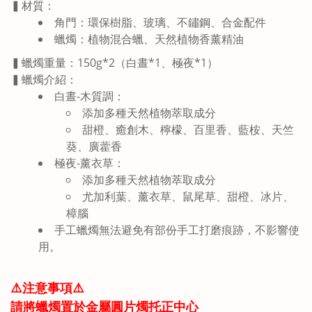
▍材質：
角門：環保樹脂、玻璃、不鏽鋼、合金配件
蠟燭：植物混合蠟、天然植物香薰精油
▍蠟燭重量：150g*2（白晝*1、極夜*1）
▍蠟燭介紹：
白晝-木質調：
添加多種天然植物萃取成分
甜橙、癒創木、檸檬、百里香、藍桉、天竺
葵、廣藿香
極夜-薰衣草：
添加多種天然植物萃取成分
尤加利葉、
薰衣草、
鼠尾草、
甜橙、
冰片、
樟腦
手工蠟燭無法避免有部份手工打磨痕跡，不影響使
用。
⚠️注意事項⚠️
請將蠟燭置於金屬圓片燭托正中心