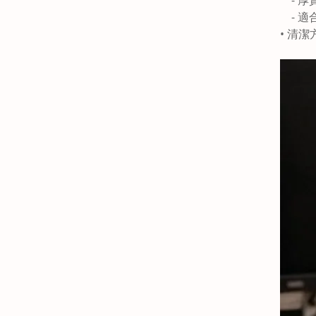
- 適
• 清