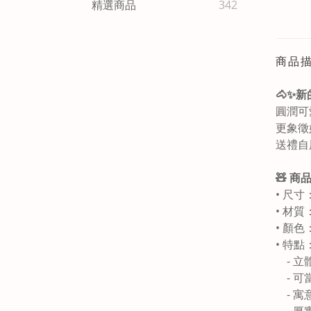
精選商品
342
商品
🐴✨
圓潤可
更象徵
送禮自
🧸 商
• 尺寸：
• 材
• 顏色
• 特點
- 立
- 可
- 寓
- 厚