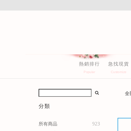
熱銷排行
急找現貨
全
分類
所有商品
923