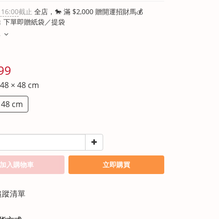
 16:00
截止
全店，🐎 滿 $2,000 贈開運招財馬💰
 下單即贈紙袋／提袋
多
99
 48 × 48 cm
 48 cm
加入購物車
立即購買
追蹤清單