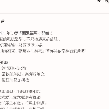
送
描述
新的一年，從「開運福馬」開始！
愛的毛絨造型，不只抱起來超舒服，
好運連連、財源滾滾～💰
用兩相宜，讓這匹「福馬」替你開啟幸福新氣象💖
品介紹
約 48 × 48 cm
質：柔軟羊羔絨＋高彈棉填充
：暖紅 × 奶咖拼接
：
體馬造型，毛絨細緻柔軟
當抱枕、靠枕或居家擺飾
意「馬上有錢」「馬上好運」
實填充支撐力佳，久抱不塌