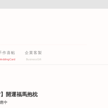
手作喜帖
企業客製
貨】開運福馬抱枕
供應中