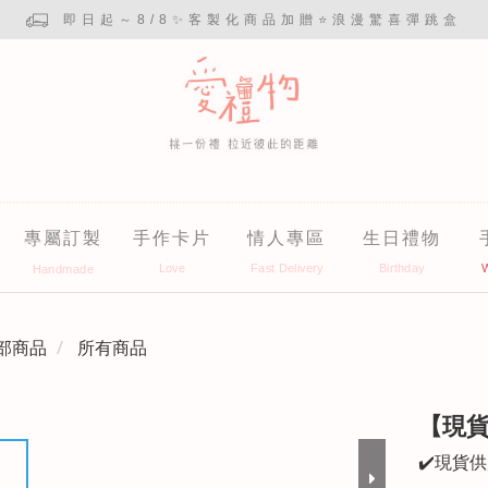
即日起～8/8✨客製化商品加贈⭐浪漫驚喜彈跳盒
專屬訂製
手作卡片
情人專區
生日禮物
部商品
所有商品
【現
✔️現貨