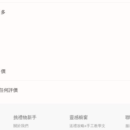
更多
評價
任何評價
挑禮物新手
靈感櫥窗
關於我們
送禮攻略x手工教學文
服