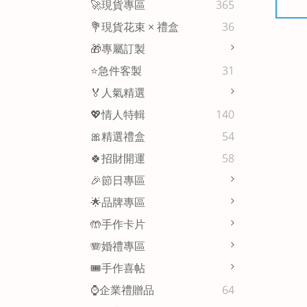
🚀現貨專區
365
💐現貨花束 × 禮盒
36
🎁專屬訂製
⭐急件客製
31
🏅人氣精選
💖情人特輯
140
🎀精選禮盒
54
🍀招財開運
58
🎉節日專區
🌟品牌專區
🤲手作卡片
🪗婚禮專區
🎟️手作喜帖
⌚企業禮贈品
64