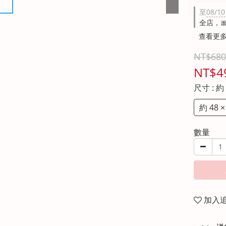
至
08/10
全店，
查看更
NT$680
NT$4
尺寸
: 約
約 48 ×
數量
加入