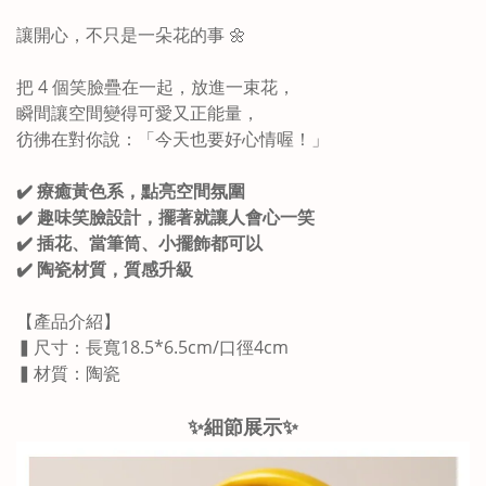
讓開心，不只是一朵花的事 🌼
把 4 個笑臉疊在一起，放進一束花，
瞬間讓空間變得可愛又正能量，
彷彿在對你說：「今天也要好心情喔！」
✔️ 療癒黃色系，點亮空間氛圍
✔️ 趣味笑臉設計，擺著就讓人會心一笑
✔️ 插花、當筆筒、小擺飾都可以
✔️ 陶瓷材質，質感升級
【產品介紹】
▍尺寸：長寬18.5*6.5cm/口徑4cm
▍材質：陶瓷
✨細節展示✨