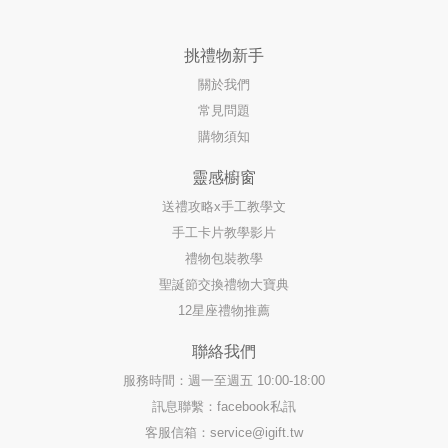
挑禮物新手
關於我們
常見問題
購物須知
靈感櫥窗
送禮攻略x手工教學文
手工卡片教學影片
禮物包裝教學
聖誕節交換禮物大寶典
12星座禮物推薦
聯絡我們
服務時間：週一至週五 10:00-18:00
訊息聯繫：facebook私訊
客服信箱：
service@igift.tw