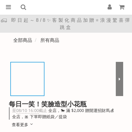
即日起～8/8✨客製化商品加贈⭐浪漫驚喜彈
跳盒
全部商品
所有商品
每日一笑！笑臉造型小花瓶
至
08/10 16:00
截止
全店，🐎 滿 $2,000 贈開運招財馬💰
全店，🎀 下單即贈紙袋／提袋
查看更多