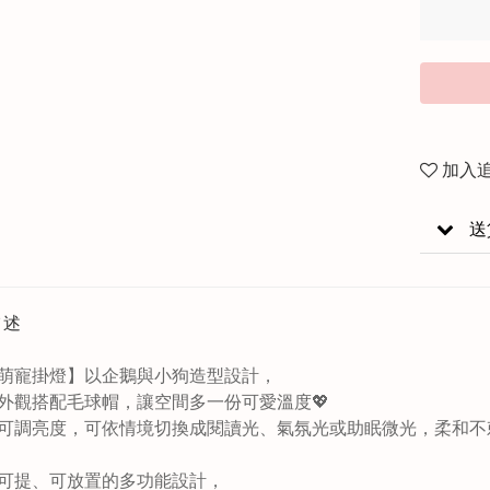
加入
送
描述
萌寵掛燈】以企鵝與小狗造型設計，
外觀搭配毛球帽，讓空間多一份可愛溫度💖
檔可調亮度，可依情境切換成閱讀光、氣氛光或助眠微光，柔和不
可提、可放置的多功能設計，