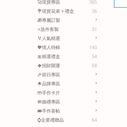
🚀現貨專區
365
💐現貨花束 × 禮盒
36
🎁專屬訂製
⭐急件客製
31
🏅人氣精選
💖情人特輯
140
🎀精選禮盒
54
🍀招財開運
58
🎉節日專區
🌟品牌專區
🤲手作卡片
🪗婚禮專區
🎟️手作喜帖
⌚企業禮贈品
64