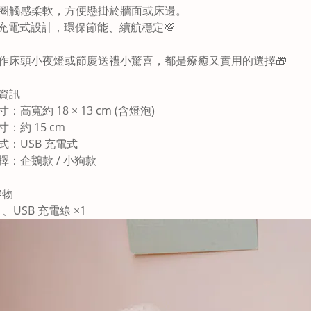
圈觸感柔軟，方便懸掛於牆面或床邊。
SB充電式設計，環保節能、續航穩定💯
作床頭小夜燈或節慶送禮小驚喜，都是療癒又實用的選擇🎁
資訊
：高寬約 18 × 13 cm (含燈泡)
寸：約
15 cm
式：USB 充電式
擇：企鵝款 / 小狗款
容物
1、USB 充電線 ×1