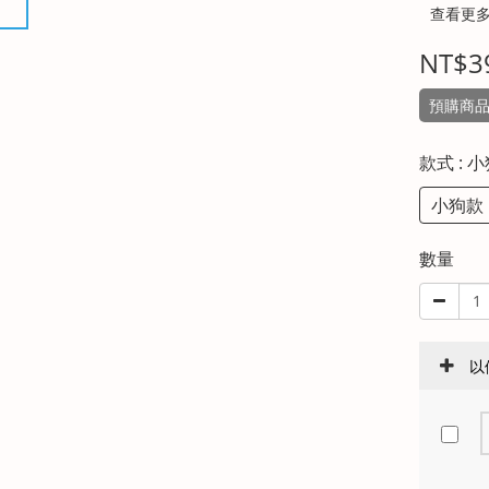
查看更
NT$3
預購商品約
款式
: 
小狗款
數量
以