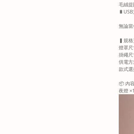
毛
絨提
🔋U
無論當
▍規格
燈罩尺寸
掛繩尺
供電方
款式選
📦 內
夜燈 ×