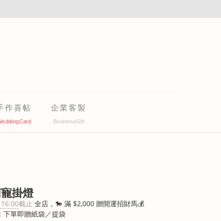
手作喜帖
企業客製
萌寵掛燈
 16:00
截止
全店，🐎 滿 $2,000 贈開運招財馬💰
 下單即贈紙袋／提袋