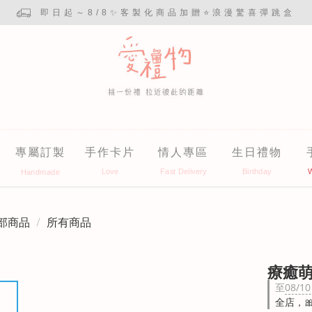
即日起～8/8✨客製化商品加贈⭐浪漫驚喜彈跳盒
專屬訂製
手作卡片
情人專區
生日禮物
部商品
所有商品
療癒
至
08/10
全店，