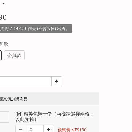
多
90
需 7-14 個工作天 (不含假日) 出貨。
小狗款
企鵝款
優惠價加購商品
[M] 精美包裝一份（兩樣請選擇兩份，
以此類推）
優惠價 NT$180