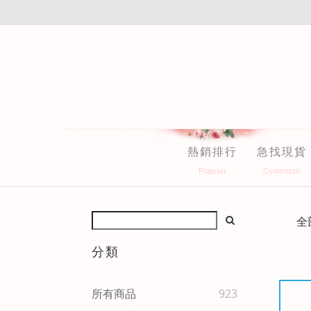
熱銷排行
急找現貨
全
分類
所有商品
923