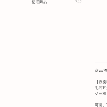
精選商品
342
商品
【療癒
毛茸茸
💡三
可掛、