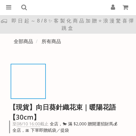
即日起～8/8✨客製化商品加贈⭐浪漫驚喜彈
跳盒
全部商品
所有商品
【現貨】向日葵針織花束｜暖陽花語
【30cm】
至
08/10 16:00
截止
全店，🐎 滿 $2,000 贈開運招財馬💰
全店，🎀 下單即贈紙袋／提袋