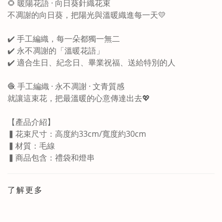
🌻 暖陽花語 · 向日葵針織花束
不凋謝的向日葵，把陽光與溫暖織進每一天💛
✔️ 手工編織，每一朵都獨一無二
✔️ 永不凋謝的「溫暖花語」
✔️ 適合生日、紀念日、畢業祝福、送給特別的人
🧶 手工編織 · 永不凋謝 · 文青質感
就讓這束花，把最溫暖的心意傳達出去💖
【產品介紹】
▍花束尺寸：高度約33cm/寬度約30cm
▍材質：毛線
▍商品包含：禮袋和燈串
了解更多