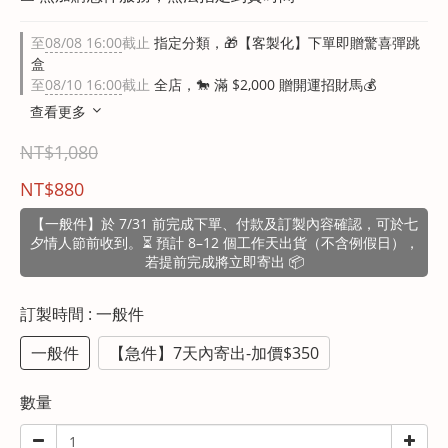
至
08/08 16:00
截止
指定分類，🎁【客製化】下單即贈驚喜彈跳
盒
至
08/10 16:00
截止
全店，🐎 滿 $2,000 贈開運招財馬💰
查看更多
NT$1,080
NT$880
【一般件】於 7/31 前完成下單、付款及訂製內容確認，可於七
夕情人節前收到。⏳ 預計 8–12 個工作天出貨（不含例假日），
若提前完成將立即寄出 📦
訂製時間
: 一般件
一般件
【急件】7天內寄出-加價$350
數量