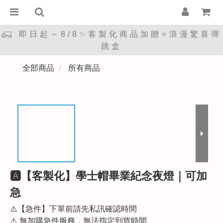
即日起～8/8✨客製化商品加贈⭐浪漫驚喜彈
跳盒
全部商品
所有商品
🅰︎【客製化】學士帽畢業紀念夜燈｜可加
急
⚠️【急件】下單前請先私訊確認時間
⚠️ 無加購急件服務，無法指定到貨時間