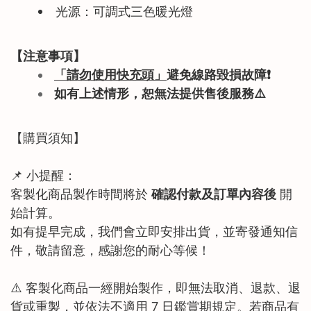
光源：可調式三色暖光燈
【注意事項】
「請勿使用快充頭」
避免線路毀損故障
❗
如有上述情形
，恕無法提供售後服務
⚠️
【購買須知】
📌 小提醒：
客製化商品製作時間將於
確認付款及訂單內容後
開
始計算。
如有提早完成，我們會立即安排出貨，並寄發通知信
件，敬請留意，感謝您的耐心等候！
⚠️ 客製化商品一經開始製作，即無法取消、退款、退
貨或重製，並依法不適用 7 日鑑賞期規定。若商品有