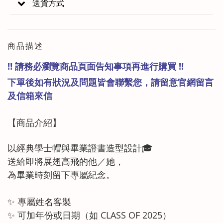
送貨方式
商品描述
‼️ 請務必瀏覽商品頁面告知事項再進行購買 ‼️
下單後如有狀況及問題皆會聯繫您，請留意官網留言
及信箱來信
【商品
介紹
】
以經典學士帽與畢業證書造型設計🎓
送給即將展翅高飛的他／她，
為畢業時刻留下專屬紀念。
✨ 專屬姓名客製
✨ 可加年份或日期（如 CLASS OF 2025）