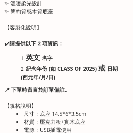
✨ 溫暖柔光設計
✨ 簡約質感木質底座
【客製化說明】
✔️請提供以下 2 項資訊：
英文
名字
或
紀念年份 (如 CLASS OF 2025)
日期
(西元年/月/日)
📍
下單時留言於訂單備註。
【規格說明】
尺寸：底座 14.5*6*3.5cm
材質：壓克力板+實木底座
電源：USB插電使用