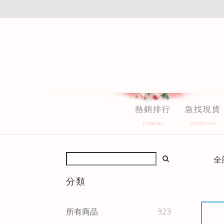
熱銷排行
急找現貨
全
分類
所有商品
923