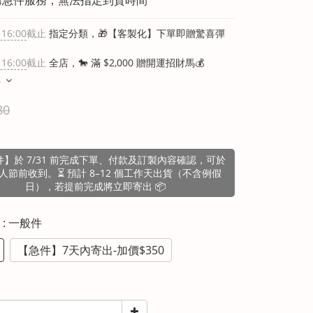
 16:00
截止
指定分類，🎁【客製化】下單即贈驚喜彈
 16:00
截止
全店，🐎 滿 $2,000 贈開運招財馬💰
多
80
】於 7/31 前完成下單、付款及訂製內容確認，可於
人節前收到。⏳ 預計 8–12 個工作天出貨（不含例假
日），若提前完成將立即寄出 📦
間
: 一般件
【急件】7天內寄出-加價$350