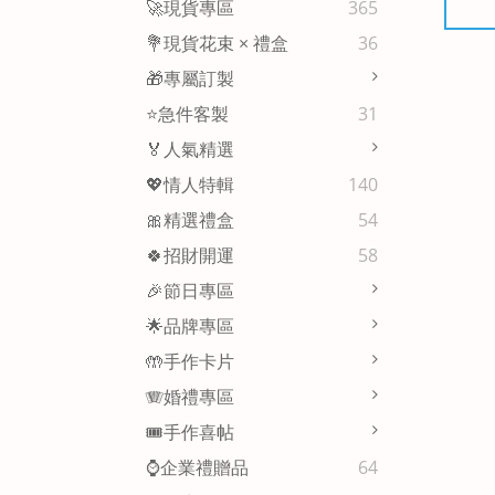
🚀現貨專區
365
💐現貨花束 × 禮盒
36
🎁專屬訂製
⭐急件客製
31
🏅人氣精選
💖情人特輯
140
🎀精選禮盒
54
🍀招財開運
58
🎉節日專區
🌟品牌專區
🤲手作卡片
🪗婚禮專區
🎟️手作喜帖
⌚企業禮贈品
64