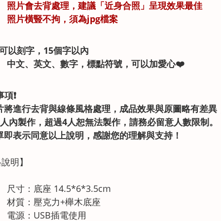
照片會去背處理，建議「近身合照」呈現效果最佳
照片橫豎不拘，須為jpg檔案
可以刻字，15個字以內
中文、英文、數字，標點符號，可以加愛心❤️
事項❗
 照片將進行去背與線條風格處理，成品效果與原圖略有差
 限4人內製作，超過4人恕無法製作，請務必留意人數限制。
單即表示同意以上說明，感謝您的理解與支持！
格說明】
尺寸：底座 14.5*6*3.5cm
材質：壓克力+櫸木底座
電源：USB插電使用