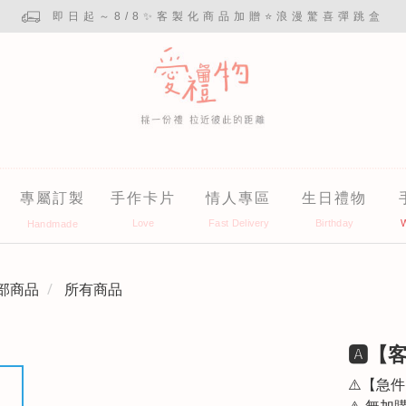
即日起～8/8✨客製化商品加贈⭐浪漫驚喜彈跳盒
專屬訂製
手作卡片
情人專區
生日禮物
部商品
所有商品
🅰︎
⚠️【急
⚠️ 無