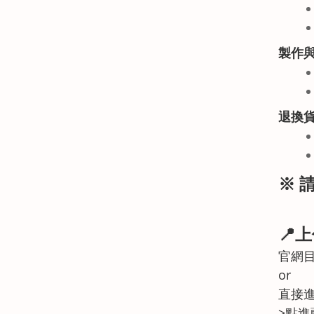
製作
退換
※ 
📍
官網目
or
直接進
>點