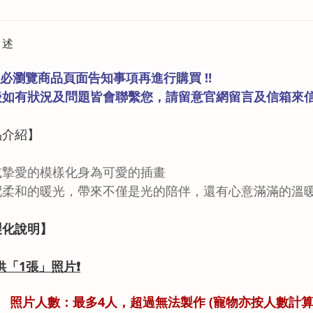
描述
請務必瀏覽商品頁面告知事項再進行購買 ‼️
後如有狀況及問題皆會聯繫您，請留意官網留言及信箱來
品
介紹
】
或摯愛的模樣化身為可愛的插畫
配柔和的暖光，帶來不僅是光的陪伴，還有心意滿滿的溫
製化說明】
供「1
張」
照片
❗
照片人數：最多4人，超過無法製作
(寵物亦按人數計算