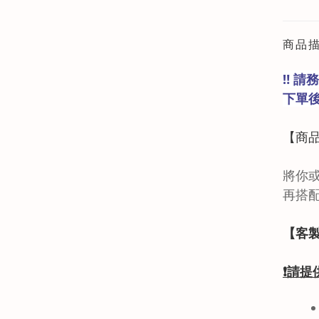
商品
‼️ 
下單
【商
將你
再搭
【客
❗
請提