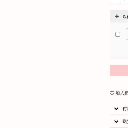
以
加入
付
送