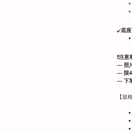
底座
✔️
❗注意
---
---
---
下
【規