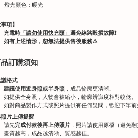
燈光顏色：暖光
意事項】
充電時
「請勿使用快充頭」
避免線路毀損故障
❗
如有上述情形
，恕無法提供售後服務
⚠️
 商品訂購須知
建議格式
建議使用近身照或半身照
，成品輪廓更清晰。
如提供全身照，人物會被縮小，輪廓辨識度相對較低。
如對商品製作方式或照片提供有任何疑問，歡迎下單前
與照片上傳提醒
請先
完成付款後再上傳照片
，照片請使用原檔（避免翻
畫質越高，成品越清晰、質感越佳。