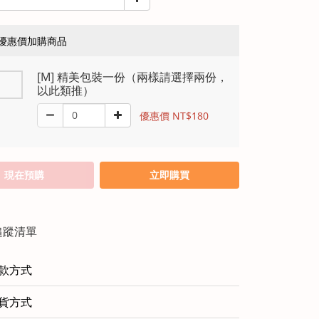
優惠價加購商品
[M] 精美包裝一份（兩樣請選擇兩份，
以此類推）
優惠價 NT$180
現在預購
立即購買
追蹤清單
款方式
貨方式