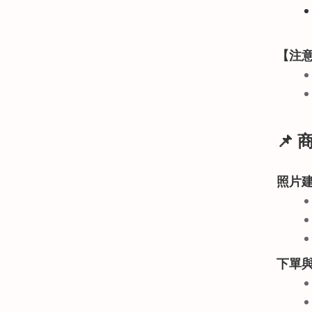
【注
📌
照片
下單