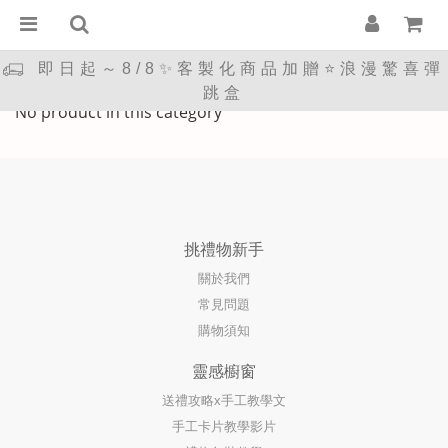
即日起～8/8✨客製化商品加贈⭐浪漫驚喜彈
🏠居家生活
跳盒
No product in this category
挑禮物新手
關於我們
常見問題
購物須知
靈感櫥窗
送禮攻略x手工教學文
手工卡片教學影片